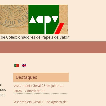
de Coleccionadores de Papeis de Valor
Destaques
es
Assembleia Geral 23 de julho de
ntos
2026 - Convocatória
ções
Assembleia Geral 19 de agosto de