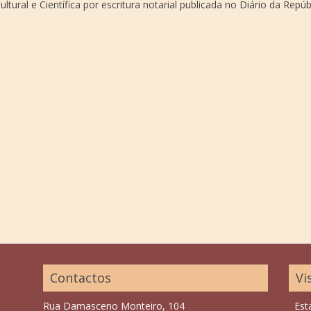
ural e Científica por escritura notarial publicada no Diário da Repúb
Contactos
Vi
Rua Damasceno Monteiro, 104
Est